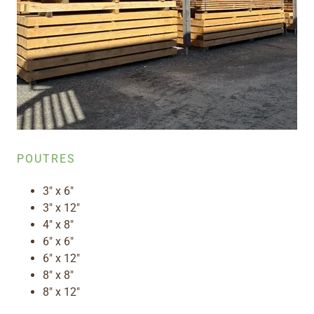
POUTRES
3" x 6"
3" x 12"
4" x 8"
6" x 6"
6" x 12"
8" x 8"
8" x 12"